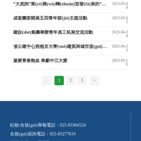
“大咨詢”業(yè)務(wù)轉(zhuǎn)型發(fā)展的“青
2023-05-0
9
春方陣”
成套團委開展五四青年節(jié)主題活動
2023-05-0
5
建設(shè)集團舉辦青年員工拓展交流活動
2023-04-2
4
省公建中心與南京大學(xué)建筑與城市規(guī)劃
2023-04-2
3
學(xué)院開展團支部聯(lián)學(xué)共建活動
凝聚青春熱血 奉獻中江大愛
2023-03-1
6
<
1
2
3
>
紀檢/合規(guī)舉報電話：
025-83304524
合規(guī)咨詢電話：
025-83277619