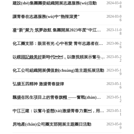
建設(shè)集團團委組織開展志愿服務(wù)活動
2024-03-0
8
讓青春在志愿服務(wù)中“熱辣滾燙”
2024-03-0
6
凝“新”聚力 筑夢啟航 集團開展2023年度“中江之
2023-11-0
8
星”新員工培訓(xùn)
化工團支部：眼里有光 心中有愛 青年志愿者在行
2023-06-2
6
動
以鏡頭記錄美好新時代，以微視頻展示奮斗的
2023-05-2
2
碩果、成長的收獲——記中江五建團支
部微視頻創(chuàng)意大賽活動
化工公司組織開展價值創(chuàng)造主題拓展活動
2023-05-1
9
弘揚五四精神 激揚青春旋律
2023-05-1
6
飄揚在民生項目上的青春旗幟 ——奮戰(zhàn)在
2023-05-1
2
徐州塘坊二期項目上的青年團隊
中江三建：以奮斗姿態(tài)激揚青春力量，用匠
2023-05-1
1
心品質(zhì)鑄就精品工程
房地產(chǎn)公司團支部開展主題團日活動
2023-05-0
9